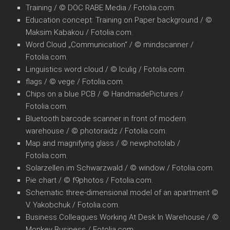
Training / © DOC RABE Media / Fotolia.com.
Education concept: Training on Paper background / ©
Maksim Kabakou / Fotolia.com.
Word Cloud „Communication“ / © mindscanner /
Fotolia.com.
Linguistics word cloud / © lculig / Fotolia.com.
flags / © vege / Fotolia.com.
Chips on a blue PCB / © HandmadePictures /
Fotolia.com.
Bluetooth barcode scanner in front of modern
warehouse / © photoraidz / Fotolia.com.
Map and magnifying glass / © newphotolab /
Fotolia.com.
Solarzellen im Schwarzwald / © window / Fotolia.com.
Pie chart / © f9photos / Fotolia.com.
Schematic three-dimensional model of an apartment ©
V. Yakobchuk / Fotolia.com.
Business Colleagues Working At Desk In Warehouse / ©
Monkey Business / Fotolia.com.