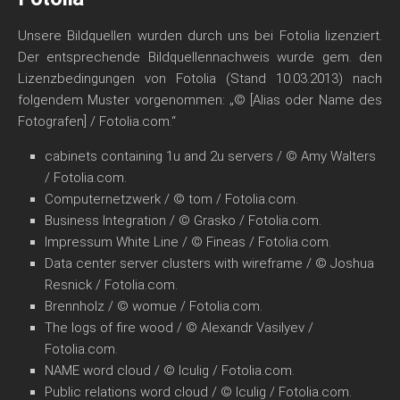
Unsere Bildquellen wurden durch uns bei Fotolia lizenziert.
Der entsprechende Bildquellennachweis wurde gem. den
Lizenzbedingungen von Fotolia (Stand 10.03.2013) nach
folgendem Muster vorgenommen: „© [Alias oder Name des
Fotografen] / Fotolia.com.“
cabinets containing 1u and 2u servers / © Amy Walters
/ Fotolia.com.
Computernetzwerk / © tom / Fotolia.com.
Business Integration / © Grasko / Fotolia.com.
Impressum White Line / © Fineas / Fotolia.com.
Data center server clusters with wireframe / © Joshua
Resnick / Fotolia.com.
Brennholz / © womue / Fotolia.com.
The logs of fire wood / © Alexandr Vasilyev /
Fotolia.com.
NAME word cloud / © lculig / Fotolia.com.
Public relations word cloud / © lculig / Fotolia.com.