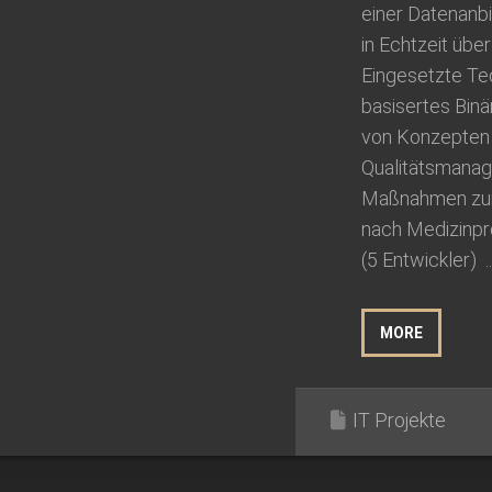
einer Datenan
in Echtzeit übe
Eingesetzte Tec
basisertes Binä
von Konzepten f
Qualitätsmana
Maßnahmen zur E
nach Medizinpr
(5 Entwickler) ..
MORE
IT Projekte