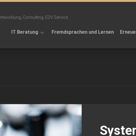
ntwicklung, Consulting, EDV Service
IT Beratung
Fremdsprachen und Lernen
Erneue
Projekte
Themen
Telefonansagen
Referenzen
Syste