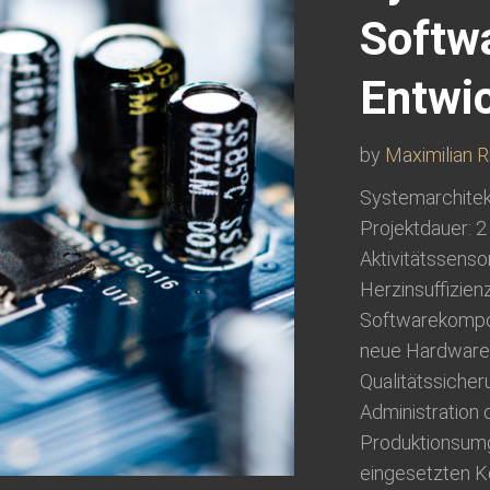
Softwa
Entwic
by
Maximilian R
Systemarchitekt
Projektdauer: 2
Aktivitätssens
Herzinsuffizien
Softwarekompon
neue Hardwarep
Qualitätssiche
Administration 
Produktionsum
eingesetzten K