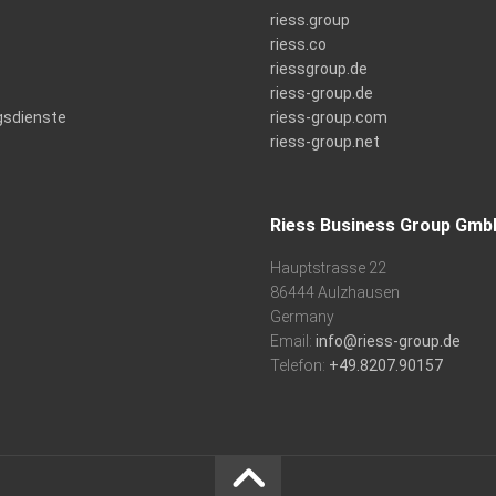
riess.group
riess.co
riessgroup.de
riess-group.de
gsdienste
riess-group.com
riess-group.net
Riess Business Group Gmb
Hauptstrasse 22
86444 Aulzhausen
Germany
Email:
info@riess-group.de
Telefon:
+49.8207.90157