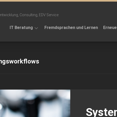
ntwicklung, Consulting, EDV Service
IT Beratung
Fremdsprachen und Lernen
Erneue
Projekte
Themen
ungsworkflows
Telefonansagen
Referenzen
Syste