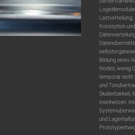
Serverframewor
Logistikmodule
Lastverteilung, 
Konzeption und 
Datenverteilun
Datenübermittl
selbstorganisie
Bildung eines 
Nodes, wenig O
temporär nicht 
und Tonübertra
Skalierbarkeit,
Inselnetzen. In
Systemüberwach
und Lagerhaltun
Prototypentwick