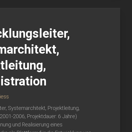
klungsleiter,
marchitekt,
tleitung,
stration
iess
ter, Systemarchitekt, Projektleitung,
(2001-2006, Projektdauer: 6 Jahre)
nung und Realisierung eines