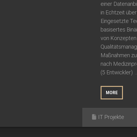
einer Datenan
in Echtzeit übe
Eingesetzte Tec
basisertes Binä
von Konzepten f
Qualitätsmana
Maßnahmen zur E
nach Medizinpr
(5 Entwickler) ..
MORE
IT Projekte