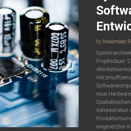
Softwa
Entwic
by
Maximilian R
Systemarchitekt
Projektdauer: 2
Aktivitätssens
Herzinsuffizien
Softwarekompon
neue Hardwarep
Qualitätssiche
Administration 
Produktionsum
eingesetzten K