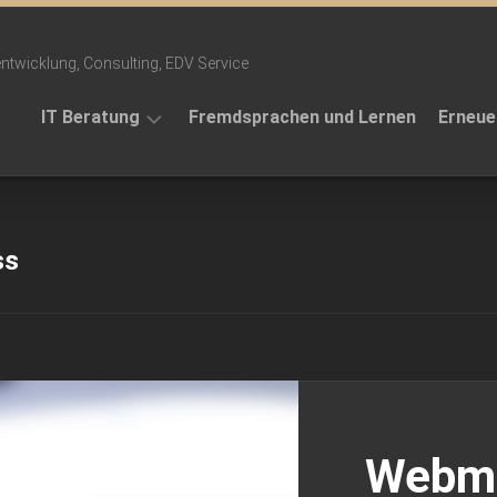
ntwicklung, Consulting, EDV Service
IT Beratung
Fremdsprachen und Lernen
Erneue
Projekte
Themen
ss
Telefonansagen
Referenzen
Webma