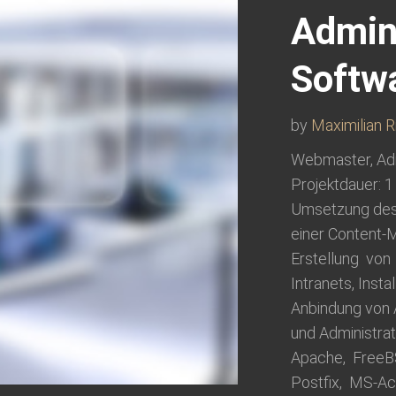
Admini
Softw
by
Maximilian R
Webmaster, Adm
Projektdauer: 
Umsetzung des 
einer Content
Erstellung vo
Intranets, Inst
Anbindung von 
und Administrat
Apache, FreeB
Postfix, MS-A