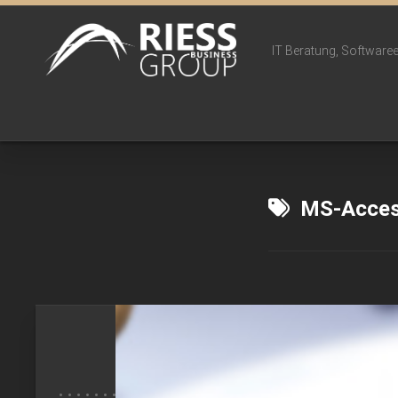
Skip
to
content
IT Beratung, Softwaree
MS-Acce