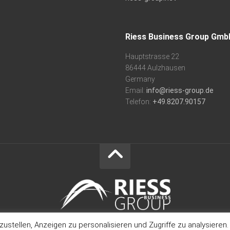
Riess Business Group Gmb
Hauptstrasse 22
86444 Aulzhausen
Germany
Email:
info@riess-group.de
Telefon:
+49.8207.90157
stellen, Anzeigen zu personalisieren und Zugriffe zu analysieren.
Riess Business Group GmbH © 2026. All Rights Reserved.