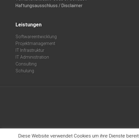
Haftungsausschluss / Disclaimer
Leistungen
Softwareentwicklung
Projektmanagement
IT Infrastruktur
IT Administration
Consulting
Schulung
Diese Website verwendet Cookies um ihre Dienste bereitzu