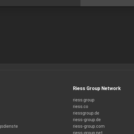
Riess Group Network
riess.group
riess.co
riessgroup.de
riess-group.de
gsdienste
riess-group.com
riess-group.net