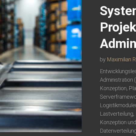
Syste
Projek
Admini
by
Maximilian R
Entwicklungslei
Administration 
Konzeption, Pla
Serverframewor
Logistikmodule
Lastverteilung, 
Konzeption und 
Datenverteilun