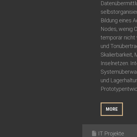
Datenübermittl
selbstorganisie
Bildung eines 
Nodes, wenig O
temporär nicht 
und Tonübertra
Skalierbarkeit,
Inselnetzen. In
Systemüberwach
und Lagerhaltun
Prototypentwick
MORE
IT Projekte