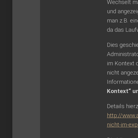
Wechselt ma
und angezei
man z.B. ei
da das Laufw
Dies geschi
Administrat
im Kontext 
nicht angeze
Information
Kontext“ un
Details hierz
http://www.
nicht-im-exp