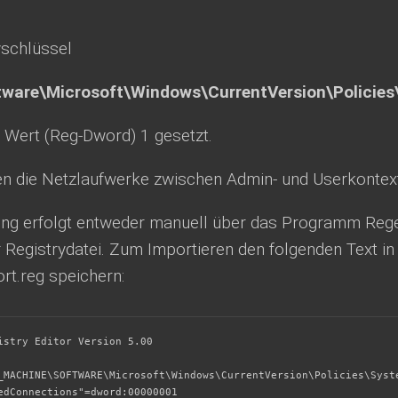
yschlüssel
ware\Microsoft\Windows\CurrentVersion\Policie
n Wert (Reg-Dword) 1 gesetzt.
n die Netzlaufwerke zwischen Admin- und Userkontext 
lung erfolgt entweder manuell über das Programm Rege
 Registrydatei. Zum Importieren den folgenden Text in
rt.reg speichern:
istry Editor Version 5.00

_MACHINE\SOFTWARE\Microsoft\Windows\CurrentVersion\Policies\Syste
edConnections"=dword:00000001