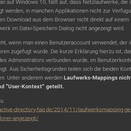
n auf Windows 10, fällt auf, dass Netzlaufwerke, die
gt werden, in manchen Applikationen nicht zur Verfüg
nen Download aus dem Browser nicht direkt auf einem
erk im Datei-Speichern Dialog nicht angezeigt wird.
eht, wenn man einen Benutzeraccount verwendet, der i
oren zugefügt wurde. Die kurze Erklärung hierzu ist, d
des Administrators verbunden wurde, im Benutzerkonte
igt. Aus Sicherheitsgründen teilen sich die beiden Kont
en. Unter anderem werden
Laufwerks-Mappings nich
d “User-Kontext” geteilt.
u:
active-directory-faq.de/2014/11/laufwerksmapping-g
lorer-angezeigt/