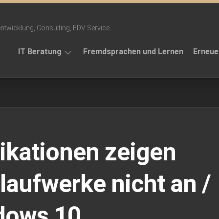
ntwicklung, Consulting, EDV Service
IT Beratung
Fremdsprachen und Lernen
Erneue
Projekte
Themen
Telefonansagen
Referenzen
ikationen zeigen
laufwerke nicht an /
dows 10