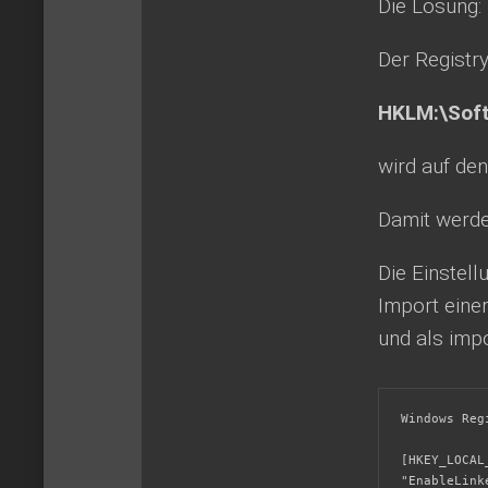
Die Lösung:
Der Registr
HKLM:\Soft
wird auf de
Damit werde
Die Einstel
Import einer
und als impo
Windows Reg
[HKEY_LOCAL
"EnableLink