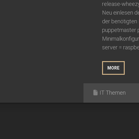
release-wheezy
Neu einlesen de
der benötigten 
puppetmaster 
Minimalkonfigur
server = raspber
MORE
IT Themen