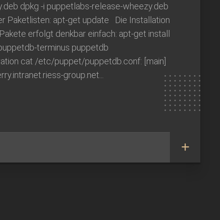
.deb dpkg -i puppetlabs-release-wheezy.deb
r Paketlisten: apt-get update Die Installation
Pakete erfolgt denkbar einfach: apt-get install
puppetdb-terminus puppetdb
ation cat /etc/puppet/puppetdb.conf: [main]
ry.intranet.riess-group.net...