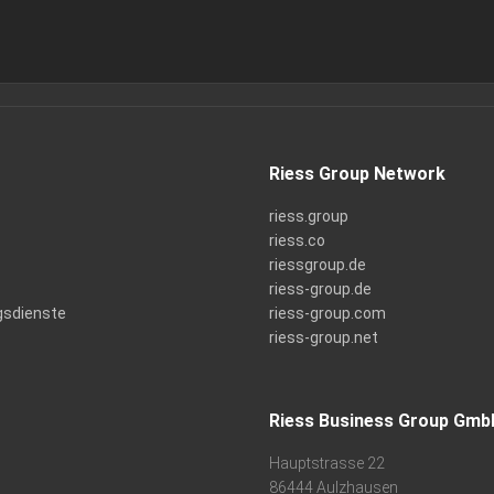
Riess Group Network
riess.group
riess.co
riessgroup.de
riess-group.de
gsdienste
riess-group.com
riess-group.net
Riess Business Group Gmb
Hauptstrasse 22
86444 Aulzhausen