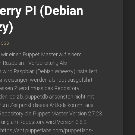
rry PI (Debian
y)
iess
en wir einen Puppet Master auf einem
r Raspbian. Vorbereitung Als
wird Raspbian (Debian Wheezy) installiert.
Anweisungen werden als root ausgeführt.
assen Zuerst muss das Repository
en, da z.b. puppetdb ansonsten nicht mit
d. Zum Zeitpunkt dieses Artikels kommt aus
epository die Puppet Master Version 2.7.23.
rung am Repository wird Version 3.8.2
et https://apt.puppetlabs.com/puppetlabs-