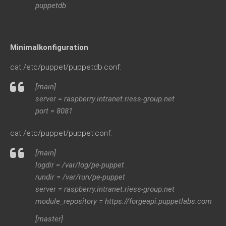
puppetdb
Minimalkonfiguration
cat /etc/puppet/puppetdb.conf:
[main]
server = raspberry.intranet.riess-group.net
port = 8081
cat /etc/puppet/puppet.conf:
[main]
logdir = /var/log/pe-puppet
rundir = /var/run/pe-puppet
server = raspberry.intranet.riess-group.net
module_repository = https://forgeapi.puppetlabs.com
[master]