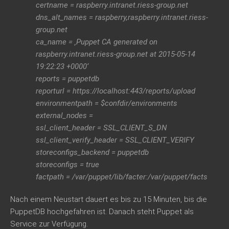
certname = raspberry.intranet.riess-group.net
dns_alt_names = raspberry,raspberry.intranet.riess-
group.net
ca_name = ‚Puppet CA generated on
raspberry.intranet.riess-group.net at 2015-05-14
19:22:23 +0000‘
reports = puppetdb
reporturl = https://localhost:443/reports/upload
environmentpath = $confdir/environments
external_nodes =
ssl_client_header = SSL_CLIENT_S_DN
ssl_client_verify_header = SSL_CLIENT_VERIFY
storeconfigs_backend = puppetdb
storeconfigs = true
factpath = /var/puppet/lib/facter:/var/puppet/facts
Nach einem Neustart dauert es bis zu 15 Minuten, bis die
PuppetDB hochgefahren ist. Danach steht Puppet als
Service zur Verfügung.